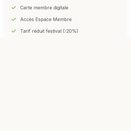
Carte membre digitale
Accès Espace Membre
Tarif réduit festival (-20%)
Droit de vote AG
Sélectionner
RECOMMANDÉ
Standard
50€
/an